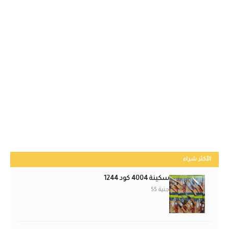
الأكثر شراء
سكينة 4004 كود 1244
جنية 55