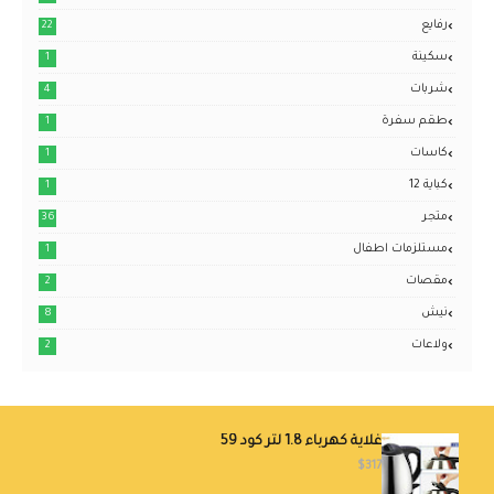
رفايع
22
سكينة
1
شربات
4
طقم سفرة
1
كاسات
1
كباية 12
1
متجر
36
مستلزمات اطفال
1
مقصات
2
نيش
8
ولاعات
2
غلاية كهرباء 1.8 لتر كود 59
$317