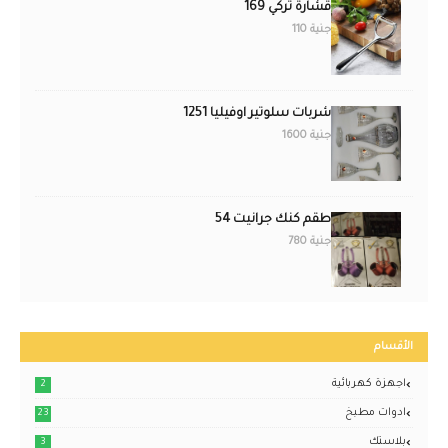
قشارة تركي 169
جنية 110
شربات سلوتير اوفيليا 1251
جنية 1600
طقم كنك جرانيت 54
جنية 780
الأقسام
اجهزة كهربائية
2
ادوات مطبخ
23
بلاستك
3