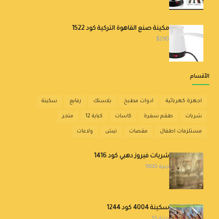
مكينة صنع القاهوة التركية كود 1522
$290
الأقسام
اجهزة كهربائية
ادوات مطبخ
بلاستك
رفايع
سكينة
شربات
طقم سفرة
كاسات
كباية 12
متجر
مستلزمات اطفال
مقصات
نيش
ولاعات
شربات فيروز دهبي كود 1416
جنية 1600
سكينة 4004 كود 1244