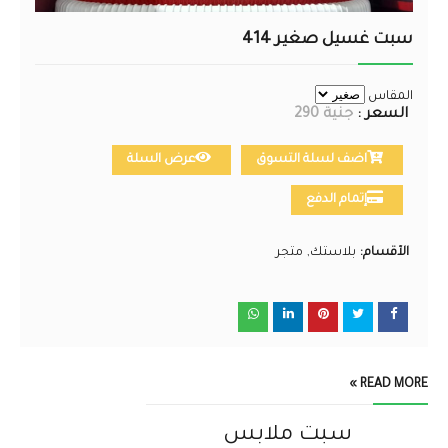
سبت غسيل صغير 414
المقاس
السعر :
جنية 290
اضف لسلة التسوق
عرض السلة
إتمام الدفع
الأقسام:
بلاستك
متجر
READ MORE »
سبت ملابس